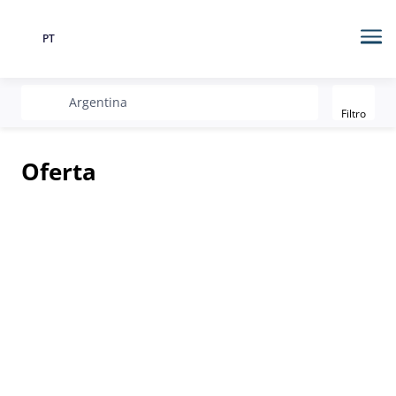
PT
Língua
Me
Filter
recherche
Argentina
Filtro
Oferta